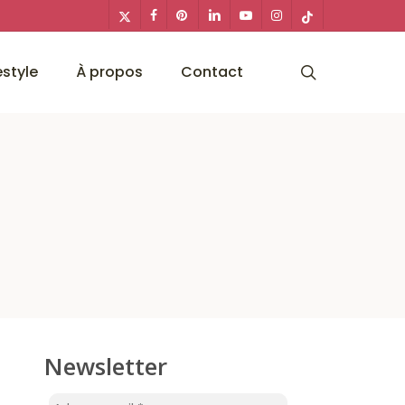
x-
facebook
pinterest
linkedin
youtube
instagram
tiktok
twitter
search
estyle
À propos
Contact
Newsletter