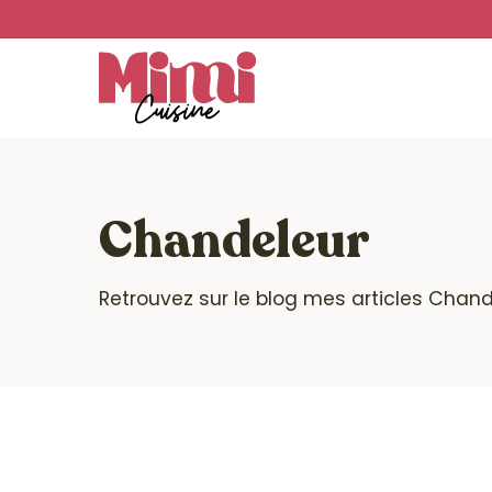
Skip
to
main
content
Chandeleur
Retrouvez sur le blog mes articles Chandel