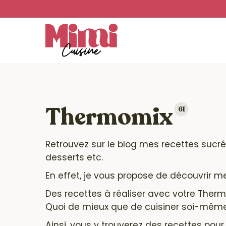
Skip
to
main
content
Thermomix
61
Retrouvez sur le blog mes recettes sucr
desserts etc.
En effet, je vous propose de découvrir m
Des recettes à réaliser avec votre Thermo
Quoi de mieux que de cuisiner soi-même 
Ainsi, vous y trouverez des recettes pour 