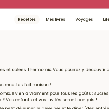
Recettes
Mes livres
Voyages
Lif
ées et salées
Thermomix
. Vous pourrez y découvrir 
es recettes fait maison !
mix. Il y en a vraiment pour tous les goûts : sucrés
? Vos enfants et vos invités seront conquis !
le petit déjeuner, le déjeuner et le dîner (des entrée