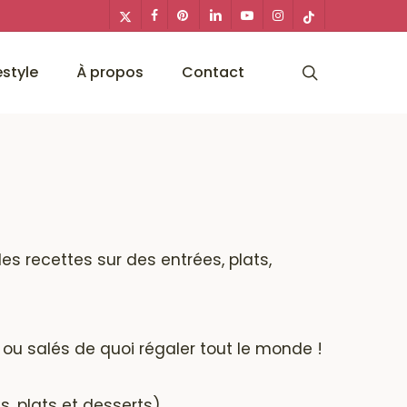
x-
facebook
pinterest
linkedin
youtube
instagram
tiktok
twitter
search
estyle
À propos
Contact
des recettes sur des entrées, plats,
 ou salés de quoi régaler tout le monde !
s, plats et desserts).