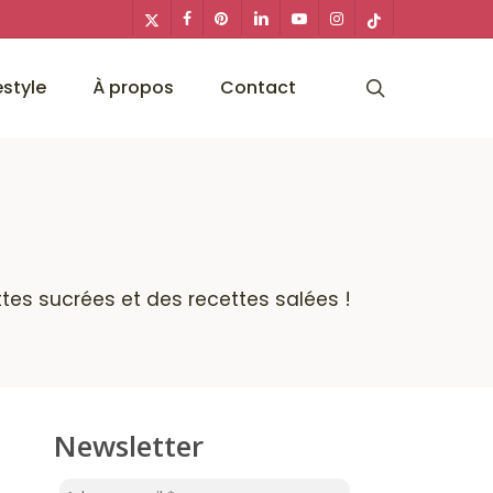
x-
facebook
pinterest
linkedin
youtube
instagram
tiktok
twitter
search
estyle
À propos
Contact
ttes sucrées et des recettes salées !
Newsletter