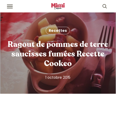
Skip
Menu
to
sea
main
content
Recettes
Ragout de pommes de terre
saucisses fumées Recette
Cookeo
1 octobre 2015