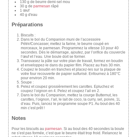
130 g de beurre demi-sel mou
30 g de
parmesan
râpé
1 œuf
40 g d'eau
Préparations
Biscuits :
Dans le bol du Companion muni de l’accessoire
Pétrir/Concasser, mettez la farine, le beurre coupé en
morceaux, le parmesan. Programmez la vitesse 10 pour 40
secondes. Dès le démarrage, ajoutez, par l’orifice du couvercle
l’œuf et l’eau. Une boule doit se former.
Transvasez la pâte sur votre plan de travail, formez en boudin
et enveloppez-le dans du papier film. Placez au frais 30 min.
Coupez le boudin en tranches et placez-les sur la plaque de
votre four recouverte de papier sulfurisé. Enfournez à 180°C
pour environ 20 min.
Soupe :
Pelez et coupez grossièrement les carottes. Epluchez et
coupez l’oignon en 4. Pelez et coupez l’ail en 2.
Dans le bol du Companion, mettez la courge Butternut, les
carottes, l’oignon, l’ail, le lait de coco, la curry, sel, poivre, 1L
d’eau. Puis, lancez le programme soupe P1. Au bout des 40
min c’est prêt !
Notes
Pour les biscuits au
parmesan
. Si au bout des 40 secondes la boule
ne s’est pas formée, c’est que le beurre était trop froid. Relancez le