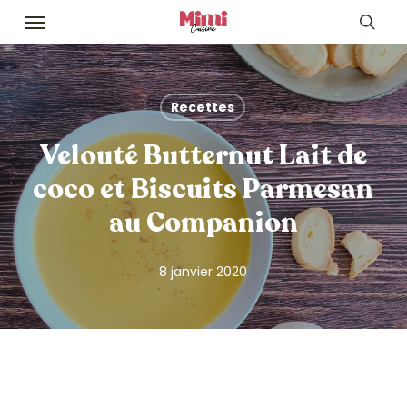
Skip
Menu
to
sea
main
content
Recettes
Velouté Butternut Lait de
coco et Biscuits Parmesan
au Companion
8 janvier 2020