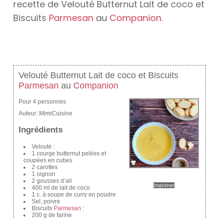
recette de Velouté Butternut Lait de coco et
Biscuits
Parmesan
au
Companion
.
Velouté Butternut Lait de coco et Biscuits
Parmesan
au
Companion
Pour 4 personnes
Auteur:
MimiCuisine
Ingrédients
Velouté :
1 courge butternut pelées et
coupées en cubes
2 carottes
1 oignon
2 gousses d’ail
Imprimer
400 ml de lait de coco
1 c. à soupe de curry en poudre
Sel, poivre
Biscuits
Parmesan
:
200 g de farine