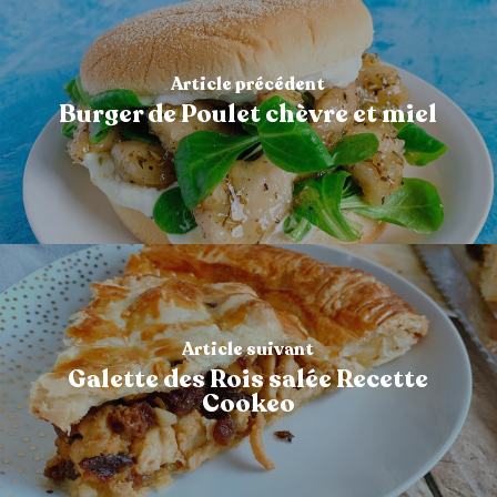
Article précédent
Burger de Poulet chèvre et miel
Article suivant
Galette des Rois salée Recette
Cookeo