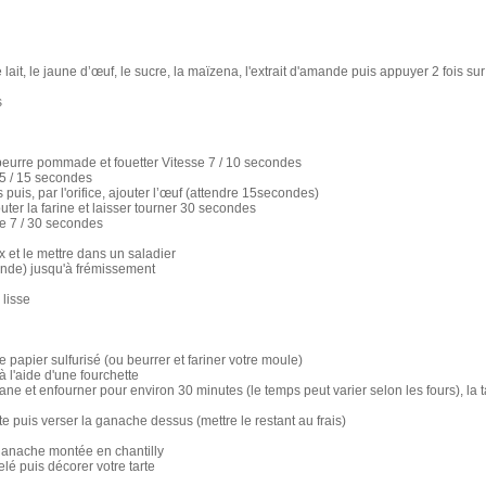
 lait, le jaune d’œuf, le sucre, la maïzena, l'extrait d'amande puis appuyer 2 fois sur
s
beurre pommade et fouetter Vitesse 7 / 10 secondes
 5 / 15 secondes
puis, par l'orifice, ajouter l’œuf (attendre 15secondes)
outer la farine et laisser tourner 30 secondes
sse 7 / 30 secondes
 et le mettre dans un saladier
onde) jusqu'à frémissement
 lisse
papier sulfurisé (ou beurrer et fariner votre moule)
à l'aide d'une fourchette
ane et enfourner pour environ 30 minutes (le temps peut varier selon les fours), la t
e puis verser la ganache dessus (mettre le restant au frais)
 ganache montée en chantilly
lé puis décorer votre tarte