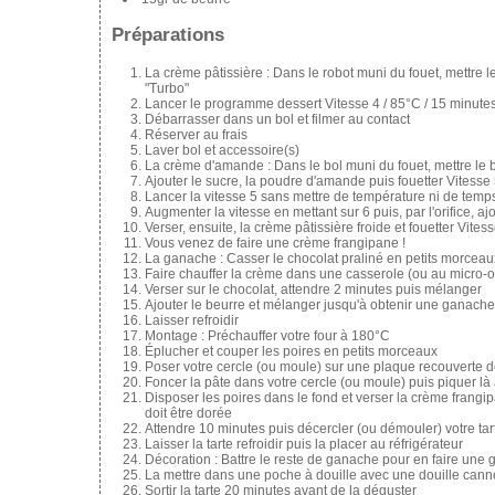
Préparations
La crème pâtissière : Dans le robot muni du fouet, mettre le
"Turbo"
Lancer le programme dessert Vitesse 4 / 85°C / 15 minute
Débarrasser dans un bol et filmer au contact
Réserver au frais
Laver bol et accessoire(s)
La crème d'amande : Dans le bol muni du fouet, mettre le 
Ajouter le sucre, la poudre d'amande puis fouetter Vitesse
Lancer la vitesse 5 sans mettre de température ni de temps 
Augmenter la vitesse en mettant sur 6 puis, par l'orifice, aj
Verser, ensuite, la crème pâtissière froide et fouetter Vite
Vous venez de faire une crème frangipane !
La ganache : Casser le chocolat praliné en petits morceaux
Faire chauffer la crème dans une casserole (ou au micro-
Verser sur le chocolat, attendre 2 minutes puis mélanger
Ajouter le beurre et mélanger jusqu'à obtenir une ganache
Laisser refroidir
Montage : Préchauffer votre four à 180°C
Éplucher et couper les poires en petits morceaux
Poser votre cercle (ou moule) sur une plaque recouverte de 
Foncer la pâte dans votre cercle (ou moule) puis piquer là 
Disposer les poires dans le fond et verser la crème frangip
doit être dorée
Attendre 10 minutes puis décercler (ou démouler) votre tart
Laisser la tarte refroidir puis la placer au réfrigérateur
Décoration : Battre le reste de ganache pour en faire une
La mettre dans une poche à douille avec une douille canne
Sortir la tarte 20 minutes avant de la déguster