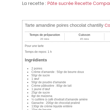
La recette :
Pâte sucrée Recette Compa
Tarte amandine poires chocolat chantilly
Co
Temps de préparation
Cuisson
20 mins
45 mins
Pour une tarte
Temps de repos:
1 h
Ingrédients
2 poires
Crème d'amande : 50gr de beurre doux
50gr de sucre
1 œuf
50gr de poudre d'amande
Crème pâtissière : 80gr de lait
1 jaune d’œuf
25gr de sucre
8gr de maïzena
½ cuillère à café d'extrait d'amande amère
Ganache : 200gr de chocolat praliné
130gr de crème liquide entière
15gr de beurre