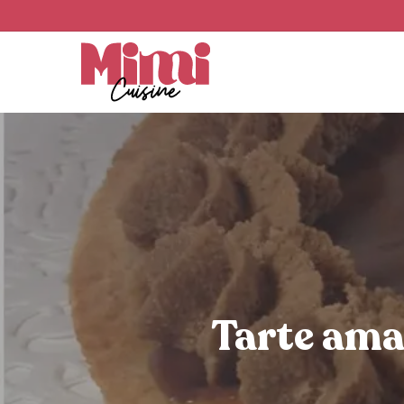
Skip
to
main
content
Tarte ama