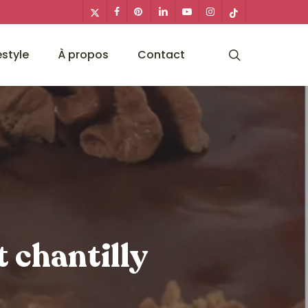
x-
facebook
pinterest
linkedin
youtube
instagram
tiktok
twitter
search
estyle
À propos
Contact
 chantilly