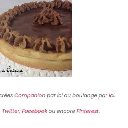
ucrées
Companion
par ici ou boulange par
ici
.
,
Twitter
,
Facebook
ou encore
Pinterest
.