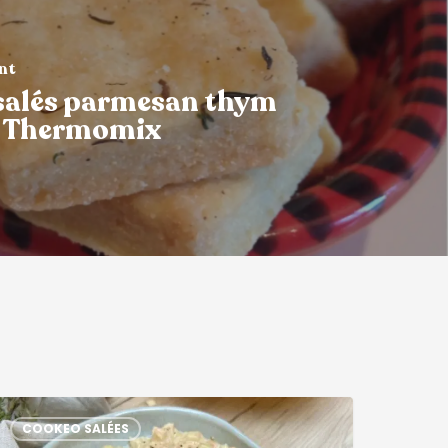
ant
salés parmesan thym
e Thermomix
COOKEO SALÉES