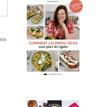
,
été