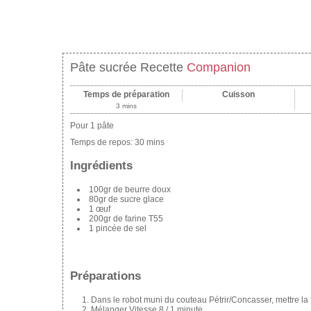
Pâte sucrée Recette
Companion
Temps de préparation
Cuisson
3 mins
Pour 1 pâte
Temps de repos:
30 mins
Ingrédients
100gr de beurre doux
80gr de sucre glace
1 œuf
200gr de farine T55
1 pincée de sel
Préparations
Dans le robot muni du couteau Pétrir/Concasser, mettre la 
Mélanger Vitesse 8 / 1 minute