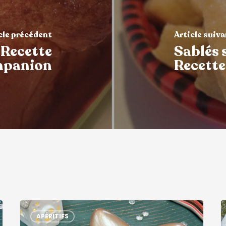
cle précédent
Article suiv
 Recette
Sablés 
panion
Recett
APÉRITIFS