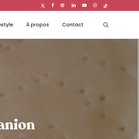
x-
facebook
pinterest
linkedin
youtube
instagram
tiktok
twitter
search
estyle
À propos
Contact
anion