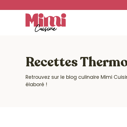
Skip
to
main
content
Recettes Therm
Retrouvez sur le blog culinaire Mimi Cui
élaboré !