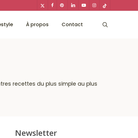
x-
facebook
pinterest
linkedin
youtube
instagram
tiktok
twitter
search
estyle
À propos
Contact
utres recettes du plus simple au plus
Newsletter