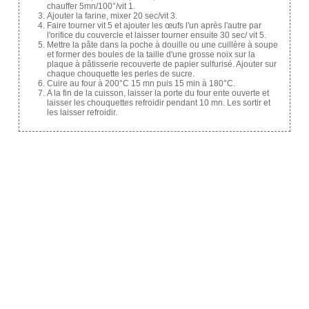
chauffer 5mn/100°/vit 1.
Ajouter la farine, mixer 20 sec/vit 3.
Faire tourner vit 5 et ajouter les œufs l'un après l'autre par
l'orifice du couvercle et laisser tourner ensuite 30 sec/ vit 5.
Mettre la pâte dans la poche à douille ou une cuillère à soupe
et former des boules de la taille d'une grosse noix sur la
plaque à pâtisserie recouverte de papier sulfurisé. Ajouter sur
chaque chouquette les perles de sucre.
Cuire au four à 200°C 15 mn puis 15 min à 180°C.
A la fin de la cuisson, laisser la porte du four ente ouverte et
laisser les chouquettes refroidir pendant 10 mn. Les sortir et
les laisser refroidir.