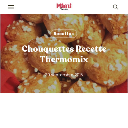
Skip
Menu
to
sea
main
content
Recettes
Chouquettes Recette
Thermomix
30 septembre 2015