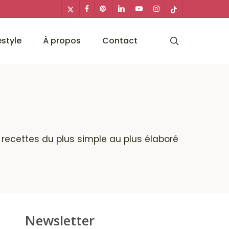
x-
facebook
pinterest
linkedin
youtube
instagram
tiktok
twitter
search
estyle
À propos
Contact
s recettes du plus simple au plus élaboré
Newsletter