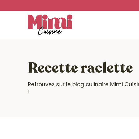
Skip
to
main
content
Recette raclette
Retrouvez sur le blog culinaire Mimi Cuis
!