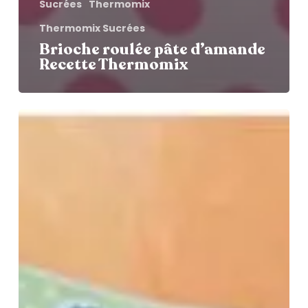
Sucrées
Thermomix
Thermomix Sucrées
Brioche roulée pâte d’amande
Recette Thermomix