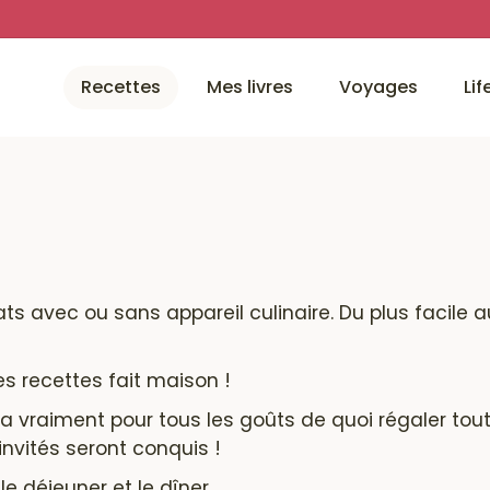
Recettes
Mes livres
Voyages
Lif
ats
avec ou sans appareil culinaire. Du plus facile au
es recettes fait maison !
en a vraiment pour tous les goûts de quoi régaler to
nvités seront conquis !
le déjeuner et le dîner.