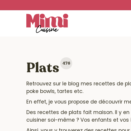
Skip
to
main
content
Plats
476
Retrouvez sur le blog mes recettes de
pl
poke bowls, tartes etc.
En effet, je vous propose de découvrir m
Des recettes de plats fait maison. Il y 
cuisiner soi-même ? Vos enfants et vos i
Ainsi, vous y trouverez des recettes pour 