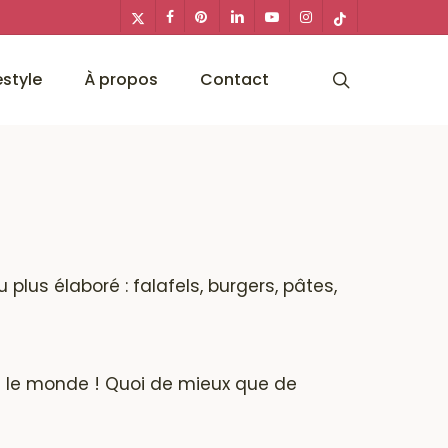
x-
facebook
pinterest
linkedin
youtube
instagram
tiktok
twitter
search
estyle
À propos
Contact
 plus élaboré : falafels, burgers, pâtes,
ut le monde ! Quoi de mieux que de