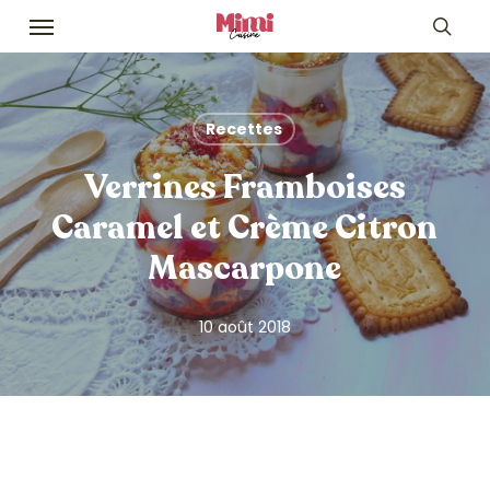
Skip
Menu
to
sea
main
content
Recettes
Verrines Framboises
Caramel et Crème Citron
Mascarpone
10 août 2018