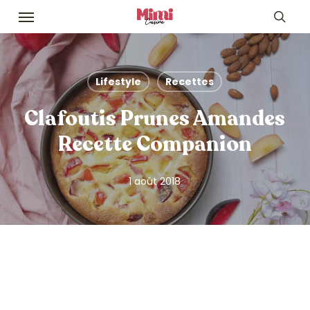
Skip
Menu
to
sea
main
content
Lifestyle
Recettes
Clafoutis Prunes Amandes
Recette Companion
1 août 2018