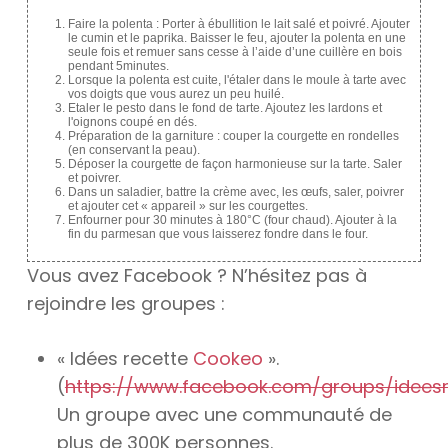
Faire la polenta : Porter à ébullition le lait salé et poivré. Ajouter
le cumin et le paprika. Baisser le feu, ajouter la polenta en une
seule fois et remuer sans cesse à l’aide d’une cuillère en bois
pendant 5minutes.
Lorsque la polenta est cuite, l'étaler dans le moule à tarte avec
vos doigts que vous aurez un peu huilé.
Etaler le pesto dans le fond de tarte. Ajoutez les lardons et
l'oignons coupé en dés.
Préparation de la garniture : couper la courgette en rondelles
(en conservant la peau).
Déposer la courgette de façon harmonieuse sur la tarte. Saler
et poivrer.
Dans un saladier, battre la crème avec, les œufs, saler, poivrer
et ajouter cet « appareil » sur les courgettes.
Enfourner pour 30 minutes à 180°C (four chaud). Ajouter à la
fin du parmesan que vous laisserez fondre dans le four.
Vous avez Facebook ? N’hésitez pas à
rejoindre les groupes :
« Idées recette
Cookeo
».
(
https://www.facebook.com/groups/idees
Un groupe avec une communauté de
plus de 300K personnes.