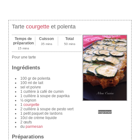
Tarte
courgette
et polenta
Temps de
Cuisson
Total
préparation
35 mins
50 mins
15 mins
Pour une tarte
Ingrédients
100 gr de polenta
100 ml de lait
sel et poivre
1 cuillère à café de cumin
1 cuillère à soupe de paprika
½ oignon
1
courgette
2 cuillère à soupe de pesto vert
Imprimer
1 petit paquet de lardons
10cl de crème liquide
2 œufs
du
parmesan
Préparations