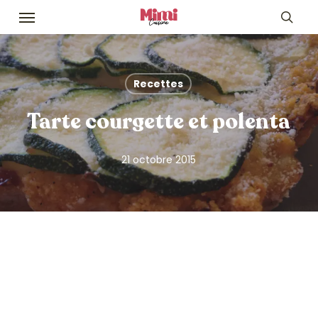
Skip
Menu
to
sea
main
content
Recettes
Tarte courgette et polenta
21 octobre 2015