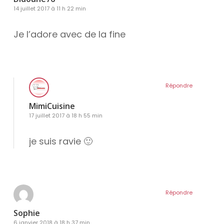
14 juillet 2017 à 11 h 22 min
Je l’adore avec de la fine
Répondre
MimiCuisine
17 juillet 2017 à 18 h 55 min
je suis ravie 🙂
Répondre
ram
Sophie
6 janvier 2018 à 18 h 37 min