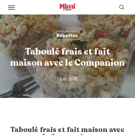
Skip
Menu
to
sea
main
content
Recettes
Taboulé frais et fait
maison avec le Companion
1 juin 2016
Taboulé frais et fait maison avec