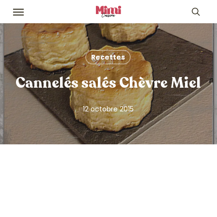
Skip
Menu
to
sea
main
content
Recettes
Cannelés salés Chèvre Miel
12 octobre 2015