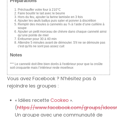
Préparations
Préchauffer votre four à 210°C
Faire bouillir le lait avec le beurre
Hors du feu, ajouter la farine tamisée en 3 fois
Ajouter les œufs battus puis saler et poivrer à discrétion
Remplir des moules à cannelés au ¾ à l’aide d’une cuillère à
soupe
Ajouter un petit morceau de chèvre dans chaque cannelé ainsi
qu’une pointe de miel
Enfourner pour 30 à 40 min
Attendre 5 minutes avant de démouler. S'il ne se démoule pas
c'est qu'ils ne sont pas assez cuit
Notes
*** Le cannelé doit être bien dorés à l'extérieur pour que la croûte
soit croquante mais l’intérieur reste moelleux
Vous avez Facebook ? N’hésitez pas à
rejoindre les groupes :
« Idées recette
Cookeo
».
(
https://www.facebook.com/groups/idees
Un groupe avec une communauté de