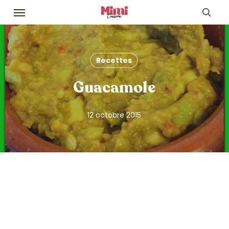
Skip
Menu
to
sea
main
content
Recettes
Guacamole
12 octobre 2015