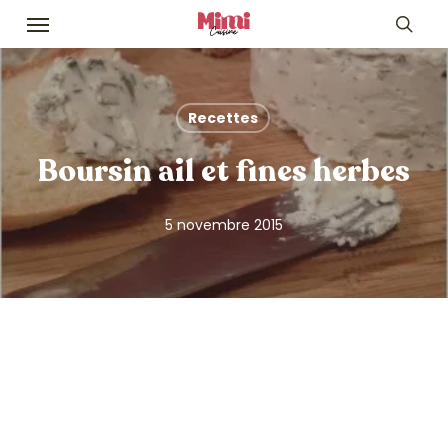
Skip
Menu
to
sea
main
content
Recettes
Boursin ail et fines herbes
5 novembre 2015