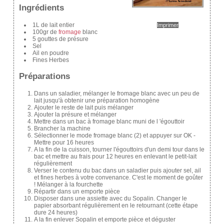
Ingrédients
1L de lait entier
Imprimer
100gr de
fromage
blanc
5 gouttes de présure
Sel
Ail en poudre
Fines Herbes
Préparations
Dans un saladier, mélanger le fromage blanc avec un peu de
lait jusqu'à obtenir une préparation homogène
Ajouter le reste de lait puis mélanger
Ajouter la présure et mélanger
Mettre dans un bac à fromage blanc muni de l 'égouttoir
Brancher la machine
Sélectionner le mode fromage blanc (2) et appuyer sur OK -
Mettre pour 16 heures
A la fin de la cuisson, tourner l'égouttoirs d'un demi tour dans le
bac et mettre au frais pour 12 heures en enlevant le petit-lait
régulièrement
Verser le contenu du bac dans un saladier puis ajouter sel, ail
et fines herbes à votre convenance. C'est le moment de goûter
! Mélanger à la fourchette
Répartir dans un emporte pièce
Disposer dans une assiette avec du Sopalin. Changer le
papier absorbant régulièrement en le retournant (cette étape
dure 24 heures)
A la fin enlever Sopalin et emporte pièce et déguster