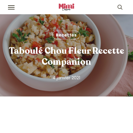
Skip
Menu
to
sea
main
content
Recettes
Taboulé Chou Fleur Recette
Companion
4 janvier 2021