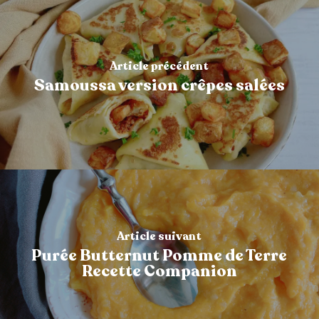
Article précédent
Samoussa version crêpes salées
Article suivant
Purée Butternut Pomme de Terre
Recette Companion