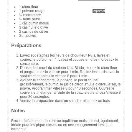
1 chou-fleur
1 poivron rouge
Imprimer
½ concombre
½ botte persil
1 càc cumin moulu
3 càs huile d’olive
2 càs jus de citron
Sel, poivre
Préparations
Lavez et détachez les fleurs de chou-fleur. Puis, lavez et
coupez le poivron en 4. Lavez et coupez en gros morceaux le
concombre.
Dans le bol muni du couteau UltraBlade, mettez le chou-fleur
et programmez la vitesse pour 1 min. Raclez les bords avec la
spatule et relancez la vitesse 8 pour 1 min.
Ajoutez le concombre, le poivron, le persil coupé
grossièrement, le cumin, le jus de citron, l'huile d'olive, le sel, le
poivre. Programmer Vitesse 8 pour 40 secondes. Ouvrez le
couvercle, mélanger à l'aide de la spatule et relancez Vitesse 8
pour 20 secondes.
Versez la préparation dans un saladier et placez au frais.
Notes
Recette idéale pour une entrée équilibrée mais elle est, également,
idéale pour les pique-niques ou en accompagnement lors d’un
barbecue.