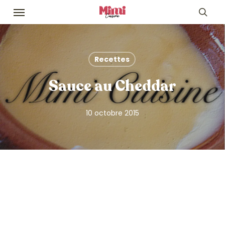
Skip
Menu
to
sea
main
content
Recettes
Sauce au Cheddar
10 octobre 2015