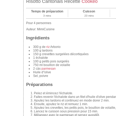
Risotto Cantonais Recette
Cookeo
Temps de préparation
Cuisson
3 mins
23 mins
Pour 4 personnes
Auteur:
MimiCuisine
Ingrédients
300 g de
riz
Arborio
100 g lardons
150 g crevettes surgelées décortiquées
1 échalote
100 g petits pois surgelés
750 ml bouillon de volaille
2 càs
parmesan
Huile d"olive
Sel, poivre
Préparations
Pelez et émincez l'échalote.
Faites revenir l'échalote dans un filet d'huile d'olive pend
Ajoutez les lardons et continuez en mode dorer 2 min.
Ensuite, ajoutez le riz et remuez 1 min.
Ajoutez les crevettes, les petits pois, le bouillon de volaille,
Lancez le cuisson sous pression pour 15 min.
Mélangez avec le parmesan et servez aussitôt.