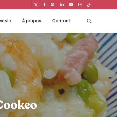
x-
facebook
pinterest
linkedin
youtube
instagram
tiktok
twitter
search
estyle
À propos
Contact
 Cookeo