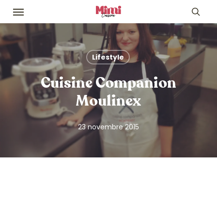
Skip
Menu
to
sea
main
content
Lifestyle
Cuisine Companion
Moulinex
23 novembre 2015