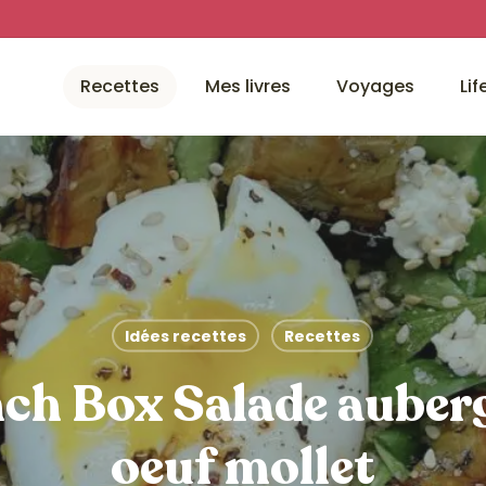
Recettes
Mes livres
Voyages
Lif
Idées recettes
Recettes
nch Box Salade auber
oeuf mollet