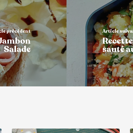
cle précédent
Article suiv
 Jambon
Recette
Salade
sauté a