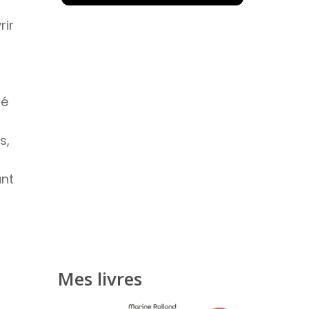
rir
té
s,
ant
Mes livres