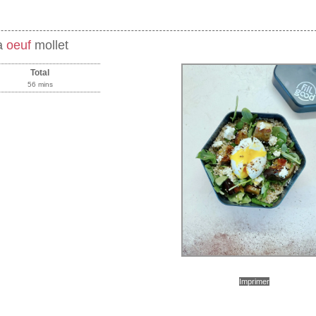
oa
oeuf
mollet
Total
56 mins
Imprimer