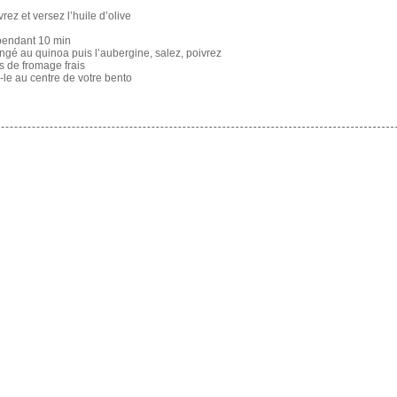
rez et versez l’huile d’olive
 pendant 10 min
gé au quinoa puis l’aubergine, salez, poivrez
es de fromage frais
z-le au centre de votre bento