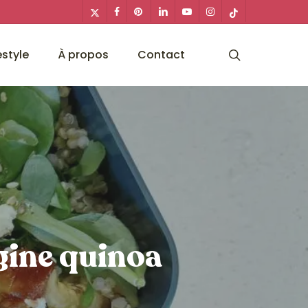
x-
facebook
pinterest
linkedin
youtube
instagram
tiktok
twitter
search
estyle
À propos
Contact
gine quinoa