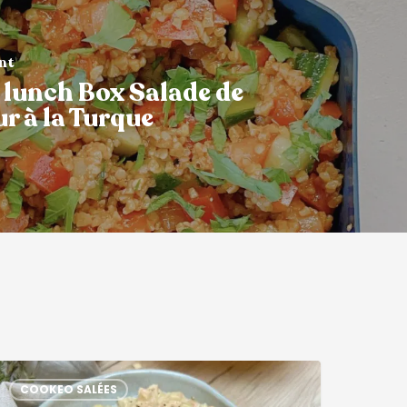
ant
 lunch Box Salade de
r à la Turque
COOKEO SALÉES