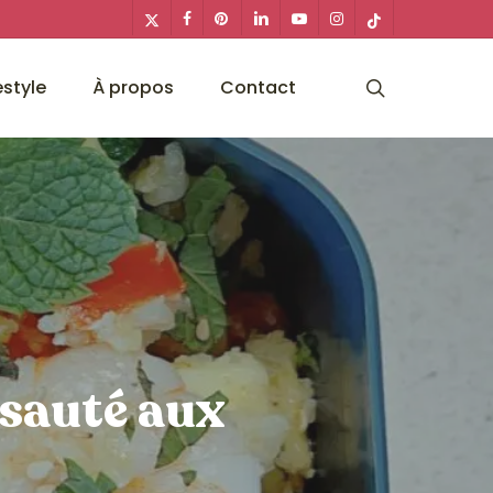
x-
facebook
pinterest
linkedin
youtube
instagram
tiktok
twitter
search
estyle
À propos
Contact
 sauté aux