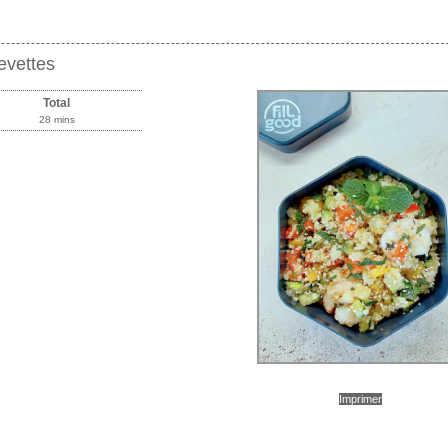
evettes
Total
28 mins
Imprimer