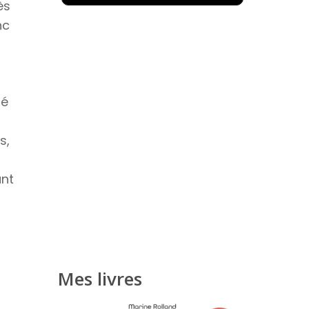
ès
nc
té
s,
ant
Mes livres