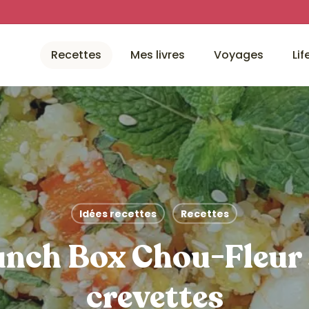
Recettes
Mes livres
Voyages
Lif
Idées recettes
Recettes
unch Box Chou-Fleur
crevettes