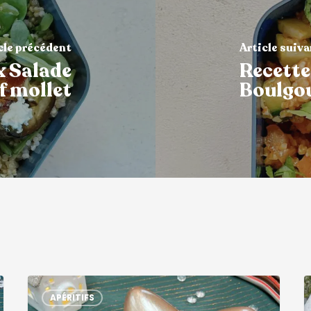
cle précédent
Article suiv
x Salade
Recette
f mollet
Boulgou
APÉRITIFS