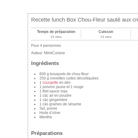
Recette lunch Box Chou-Fleur sauté aux cr
Temps de préparation
Cuisson
15 mins
13 mins
Pour 4 personnes
Auteur:
MimiCuisine
Ingrédients
600 g bouquets de chou-fleur
250 g crevettes cuites décortiquées
1
courgette
en dés
1 poivron jaune et 1 rouge
1 filet sauce soja
1 càc ail en poudre
1 càc gingembre
1 càs graines de sésame
Sel, poivre
Huile d’olive
Menthe
Préparations