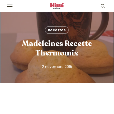
Skip
Menu
to
sea
main
content
Recettes
Madeleines Recette
Thermomix
2 novembre 2015