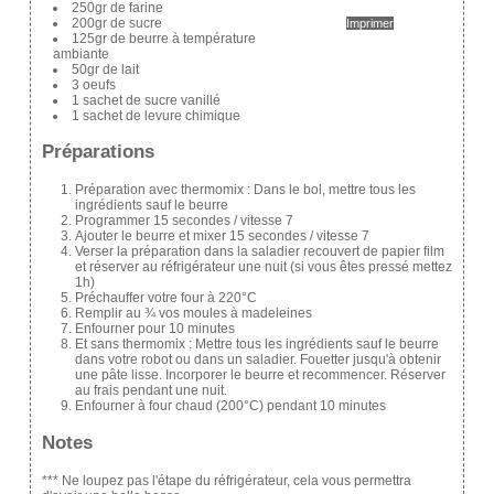
250gr de farine
200gr de sucre
Imprimer
125gr de beurre à température
ambiante
50gr de lait
3 oeufs
1 sachet de sucre vanillé
1 sachet de levure chimique
Préparations
Préparation avec thermomix : Dans le bol, mettre tous les
ingrédients sauf le beurre
Programmer 15 secondes / vitesse 7
Ajouter le beurre et mixer 15 secondes / vitesse 7
Verser la préparation dans la saladier recouvert de papier film
et réserver au réfrigérateur une nuit (si vous êtes pressé mettez
1h)
Préchauffer votre four à 220°C
Remplir au ¾ vos moules à madeleines
Enfourner pour 10 minutes
Et sans thermomix : Mettre tous les ingrédients sauf le beurre
dans votre robot ou dans un saladier. Fouetter jusqu'à obtenir
une pâte lisse. Incorporer le beurre et recommencer. Réserver
au frais pendant une nuit.
Enfourner à four chaud (200°C) pendant 10 minutes
Notes
*** Ne loupez pas l'étape du réfrigérateur, cela vous permettra