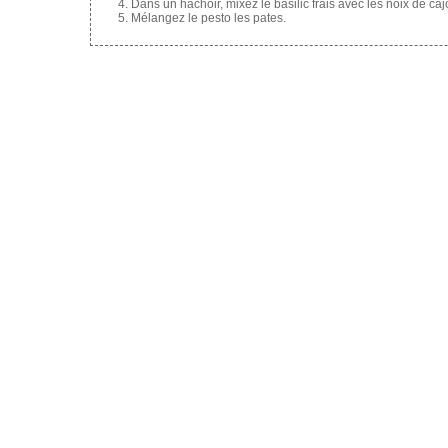
Dans un hachoir, mixez le basilic frais avec les noix de cajou
Mélangez le pesto les pates.