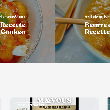
cle précédent
Article suiv
 Recette
Beurre 
Cookeo
Recett
COOKEO SALÉES