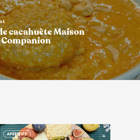
ant
de cacahuète Maison
e Companion
APÉRITIFS