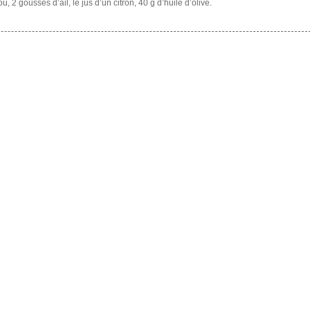
, 2 gousses d’ail, le jus d’un citron, 40 g d’huile d’olive.