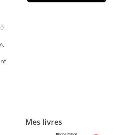
té
s,
ant
Mes livres