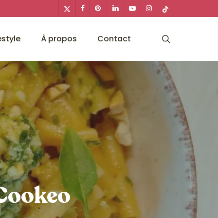
x-
facebook
pinterest
linkedin
youtube
instagram
tiktok
twitter
search
estyle
À propos
Contact
 Cookeo