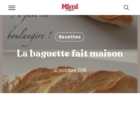
Skip
Menu
to
sea
main
content
Recettes
La baguette fait maison
10 octobre 2015