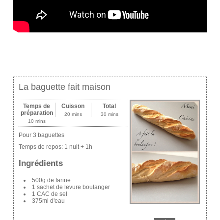
La baguette fait maison
Temps de
Cuisson
Total
préparation
20 mins
30 mins
10 mins
Pour 3 baguettes
Temps de repos:
1 nuit + 1h
Ingrédients
500g de farine
1 sachet de levure boulanger
1 CAC de sel
375ml d'eau