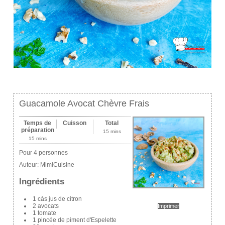
Guacamole Avocat Chèvre Frais
Temps de
Cuisson
Total
préparation
15 mins
15 mins
Pour 4 personnes
Auteur:
MimiCuisine
Ingrédients
1 càs jus de citron
2 avocats
Imprimer
1 tomate
1 pincée de piment d'Espelette