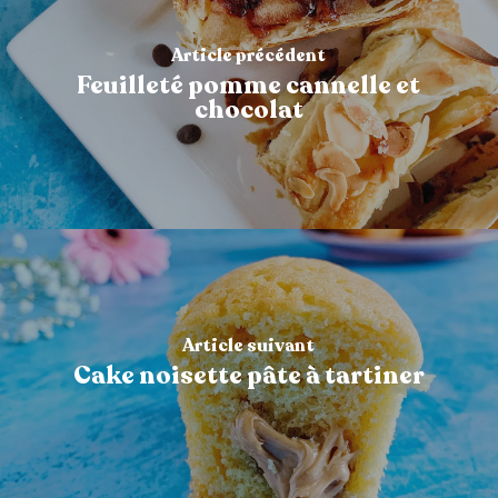
Article précédent
Feuilleté pomme cannelle et
chocolat
Article suivant
Cake noisette pâte à tartiner