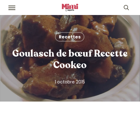
Skip
Menu
to
sea
main
content
Recettes
Goulasch de bœuf Recette
Cookeo
1 octobre 2015