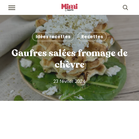
Skip
Menu
to
sea
main
content
Idées recettes
Recettes
Gaufres salées fromage de
chèvre
23 février 2024