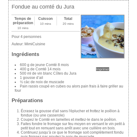
Fondue au comté du Jura
Temps de
Cuisson
Total
préparation
10 mins
20 mins
10 mins
Pour 4 personnes
Auteur:
MimiCuisine
Ingrédients
600 g de jeune Comté 8 mois
400 g de Comté 14 mois
Imprimer
500 ml de vin blanc Côtes du Jura
1 gousse d’ail
½ càc de noix de muscade
Pain rassis coupé en cubes ou alors pain frais à faire griller au
four
Préparations
Écrasez la gousse d'ail sans l'éplucher et frottez le poêlon à
fondue (ou une casserole)
Coupez le Comté en lamelles et mettez-le dans le poêlon.
Faites fondre le fromage sur feu moyen en versant le vin petit à
petit tout en remuant sans arrêt avec une cuillère en bois.
Continuez jusqu’à ce que le fromage soit complètement fondu
puis finissez par ajoutez la noix de muscade.