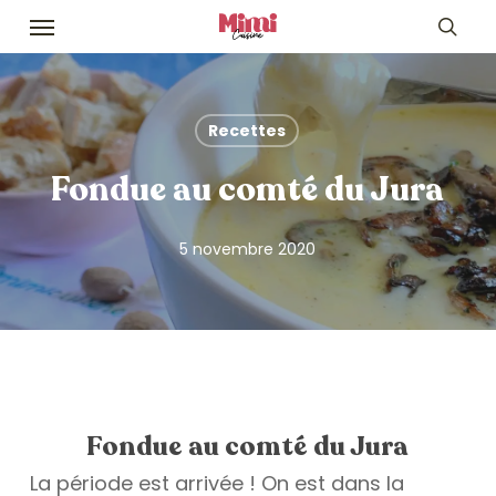
Skip
Menu
to
sea
main
content
Recettes
Fondue au comté du Jura
5 novembre 2020
Fondue au comté du Jura
La période est arrivée ! On est dans la