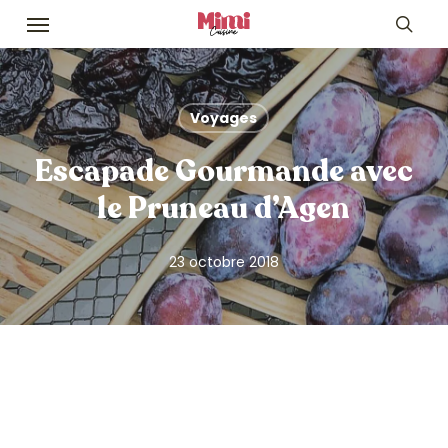
Skip
Menu
to
sea
main
content
Voyages
Escapade Gourmande avec
le Pruneau d’Agen
23 octobre 2018