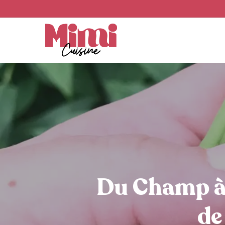
Skip
to
main
content
Du Champ à 
de