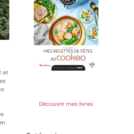
t et
des
la
Découvrir mes livres
es
en