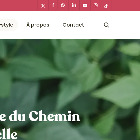
x-
facebook
pinterest
linkedin
youtube
instagram
tiktok
twitter
search
estyle
À propos
Contact
te du Chemin
lle