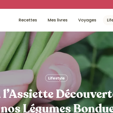
Recettes
Mes livres
Voyages
Lif
Lifestyle
l’Assiette Découver
 nos Légumes Bondue