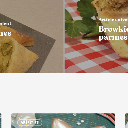
Article suiv
édent
Browkie
mes
parmes
APÉRITIFS