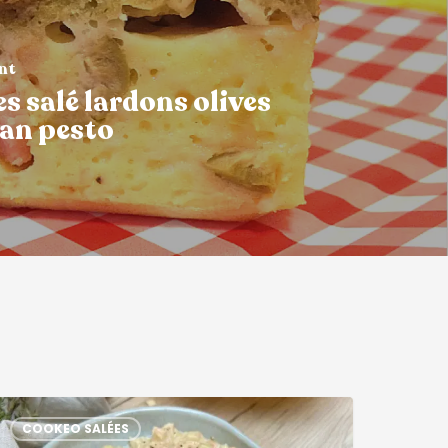
ant
s salé lardons olives
an pesto
COOKEO SALÉES