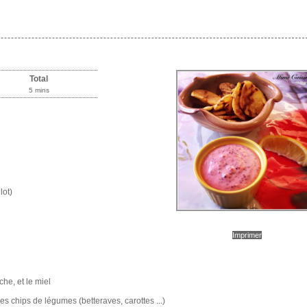
Total
5 mins
lot)
Imprimer
che, et le miel
s chips de légumes (betteraves, carottes ...)