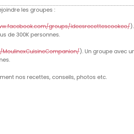
joindre les groupes :
ww.facebook.com/groups/ideesrecettescookeo/
)
us de 300K personnes.
/MoulinexCuisineCompanion/
). Un groupe avec u
nes.
ent nos recettes, conseils, photos etc.