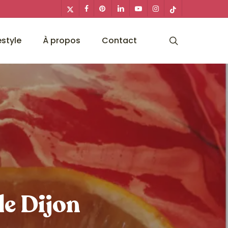
x-
facebook
pinterest
linkedin
youtube
instagram
tiktok
twitter
search
estyle
À propos
Contact
de Dijon