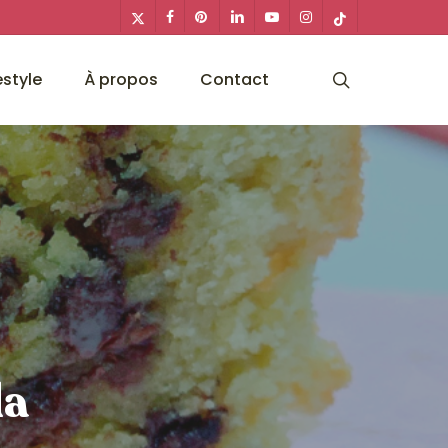
x-
facebook
pinterest
linkedin
youtube
instagram
tiktok
twitter
search
estyle
À propos
Contact
la