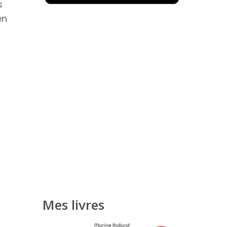
s
en
Mes livres