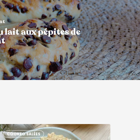
ant
 lait aux pépites de
at
COOKEO SALÉES