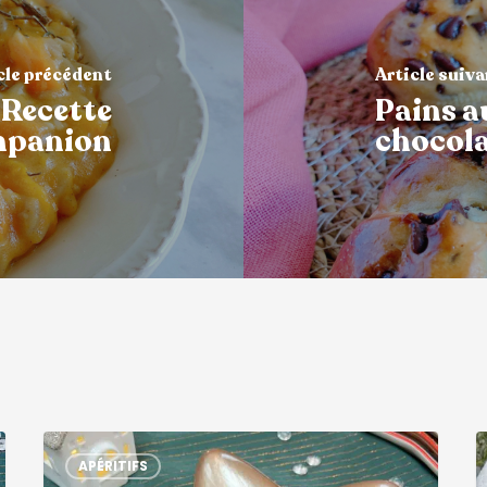
cle précédent
Article suiv
 Recette
Pains au
panion
chocol
APÉRITIFS