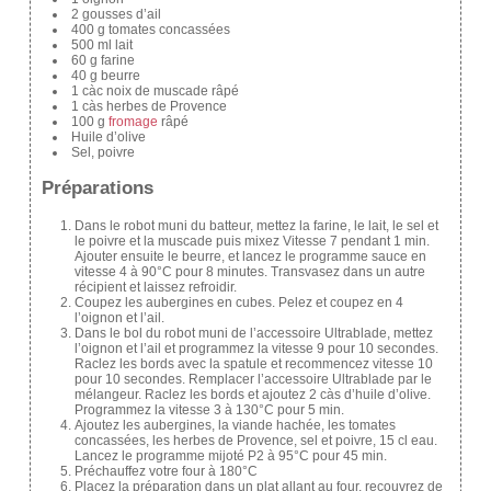
2 gousses d’ail
400 g tomates concassées
500 ml lait
60 g farine
40 g beurre
1 càc noix de muscade râpé
1 càs herbes de Provence
100 g
fromage
râpé
Huile d’olive
Sel, poivre
Préparations
Dans le robot muni du batteur, mettez la farine, le lait, le sel et
le poivre et la muscade puis mixez Vitesse 7 pendant 1 min.
Ajouter ensuite le beurre, et lancez le programme sauce en
vitesse 4 à 90°C pour 8 minutes. Transvasez dans un autre
récipient et laissez refroidir.
Coupez les aubergines en cubes. Pelez et coupez en 4
l’oignon et l’ail.
Dans le bol du robot muni de l’accessoire Ultrablade, mettez
l’oignon et l’ail et programmez la vitesse 9 pour 10 secondes.
Raclez les bords avec la spatule et recommencez vitesse 10
pour 10 secondes. Remplacer l’accessoire Ultrablade par le
mélangeur. Raclez les bords et ajoutez 2 càs d’huile d’olive.
Programmez la vitesse 3 à 130°C pour 5 min.
Ajoutez les aubergines, la viande hachée, les tomates
concassées, les herbes de Provence, sel et poivre, 15 cl eau.
Lancez le programme mijoté P2 à 95°C pour 45 min.
Préchauffez votre four à 180°C
Placez la préparation dans un plat allant au four, recouvrez de