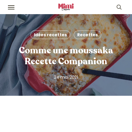
Skip
Menu
to
sea
main
content
Idées recettes
Recettes
Comme une moussaka
Recette Companion
24 mai 2021