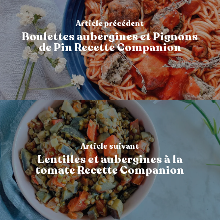
Article précédent
Boulettes aubergines et Pignons
de Pin Recette Companion
Article suivant
Lentilles et aubergines à la
tomate Recette Companion