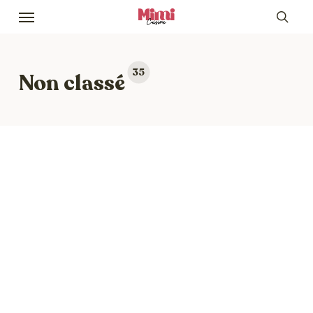
Skip
Menu
to
sea
main
content
35
Non classé