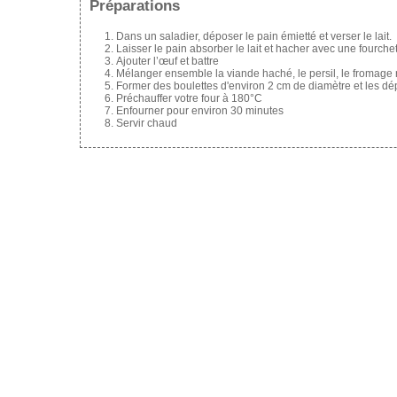
Préparations
Dans un saladier, déposer le pain émietté et verser le lait.
Laisser le pain absorber le lait et hacher avec une fourche
Ajouter l’œuf et battre
Mélanger ensemble la viande haché, le persil, le fromage r
Former des boulettes d'environ 2 cm de diamètre et les dép
Préchauffer votre four à 180°C
Enfourner pour environ 30 minutes
Servir chaud