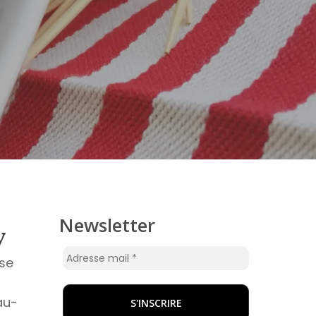
Newsletter
y
ase
au-