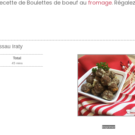
 recette de Boulettes de boeuf au
fromage
. Régale
sau Iraty
Total
45 mins
Imprimer