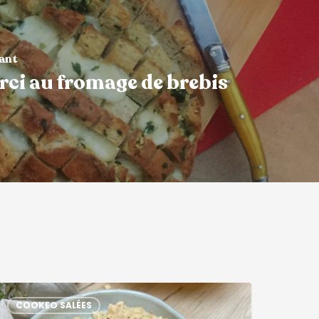
vant
rci au fromage de brebis
COOKEO SALÉES