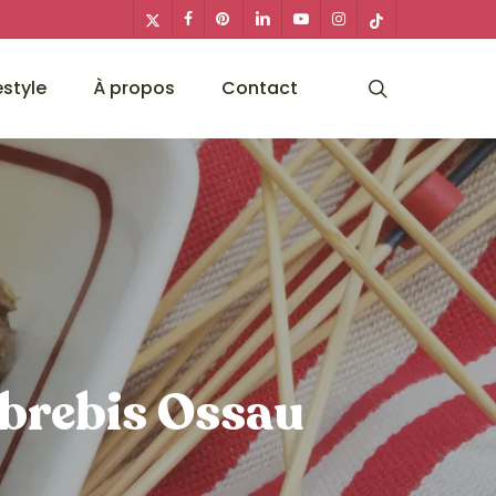
x-
facebook
pinterest
linkedin
youtube
instagram
tiktok
twitter
search
estyle
À propos
Contact
 brebis Ossau