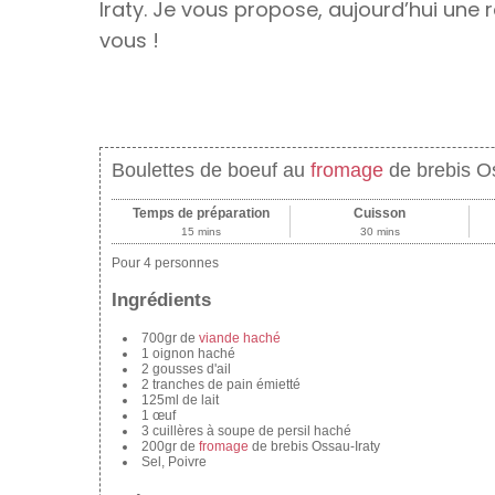
Iraty. Je vous propose, aujourd’hui une
vous !
Boulettes de boeuf au
fromage
de brebis Os
Temps de préparation
Cuisson
15 mins
30 mins
Pour 4 personnes
Ingrédients
700gr de
viande haché
1 oignon haché
2 gousses d'ail
2 tranches de pain émietté
125ml de lait
1 œuf
3 cuillères à soupe de persil haché
200gr de
fromage
de brebis Ossau-Iraty
Sel, Poivre