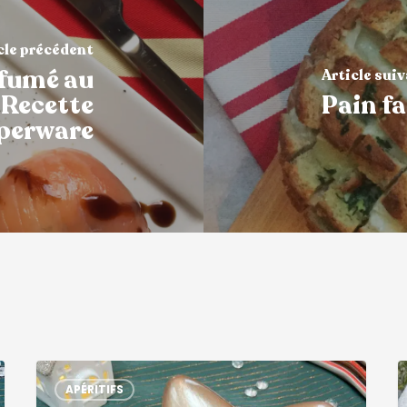
cle précédent
fumé au
Article sui
 Recette
Pain fa
perware
APÉRITIFS