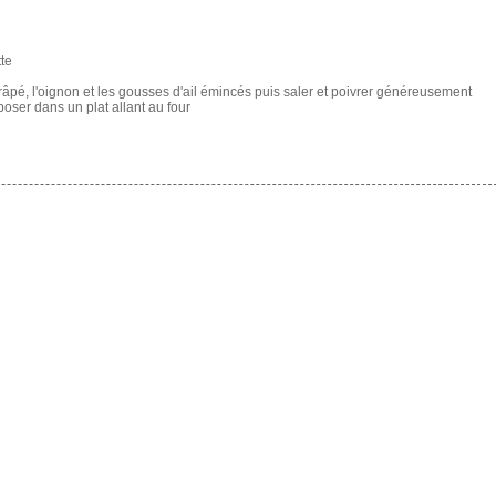
tte
âpé, l'oignon et les gousses d'ail émincés puis saler et poivrer généreusement
oser dans un plat allant au four