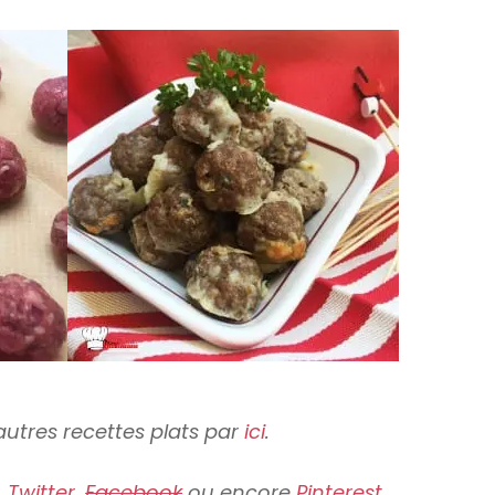
utres recettes plats par
ici
.
,
Twitter
,
Facebook
ou encore
Pinterest
.