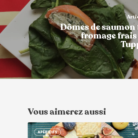
Arti
Dômes de saumon 
fromage frais
Tup
Vous aimerez aussi
APÉRITIFS