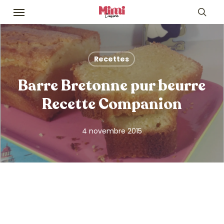
Skip
Menu
to
sea
main
content
Recettes
Barre Bretonne pur beurre
Recette Companion
4 novembre 2015