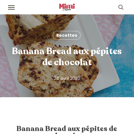
Skip
Menu
to
sea
main
content
Recettes
Banana Bread aux pépites
de chocolat
24 avril 2020
Banana Bread aux pépites de