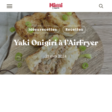
Skip
Menu
to
sea
main
content
Idées recettes
Recettes
Yaki Onigiri à l’AirFryer
23 mai 2024