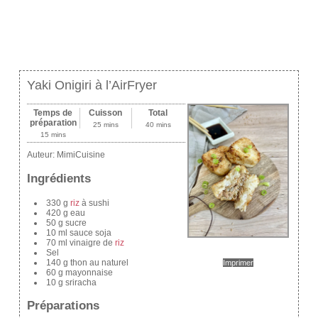
Yaki Onigiri à l’AirFryer
Temps de
Cuisson
Total
préparation
25 mins
40 mins
15 mins
Auteur:
MimiCuisine
Ingrédients
330 g
riz
à sushi
420 g eau
50 g sucre
10 ml sauce soja
70 ml vinaigre de
riz
Sel
140 g thon au naturel
Imprimer
60 g mayonnaise
10 g sriracha
Préparations