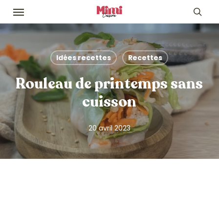
Skip
Menu
to
sea
main
content
Idées recettes
Recettes
Rouleau de printemps sans
cuisson
20 avril 2023