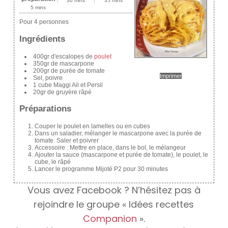
30 mins
35 mins
5 mins
Pour 4 personnes
Ingrédients
400gr d'escalopes de
poulet
350gr de mascarpone
200gr de purée de tomate
Imprimer
Sel, poivre
1 cube Maggi Ail et Persil
20gr de gruyère râpé
Préparations
Couper le poulet en lamelles ou en cubes
Dans un saladier, mélanger le mascarpone avec la purée de
tomate. Saler et poivrer
Accessoire : Mettre en place, dans le bol, le mélangeur
Ajouter la sauce (mascarpone et purée de tomate), le poulet, le
cube, le râpé
Lancer le programme Mijoté P2 pour 30 minutes
Vous avez Facebook ? N’hésitez pas à
rejoindre le groupe « Idées recettes
Companion
».