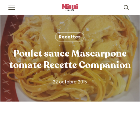
Skip
Menu
to
sea
main
content
Recettes
Poulet sauce Mascarpone
tomate Recette Companion
22 octobre 2015