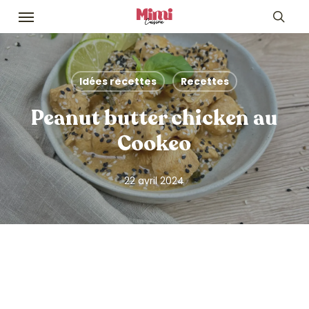
Skip
Menu
to
sea
main
content
Idées recettes
Recettes
Peanut butter chicken au
Cookeo
22 avril 2024