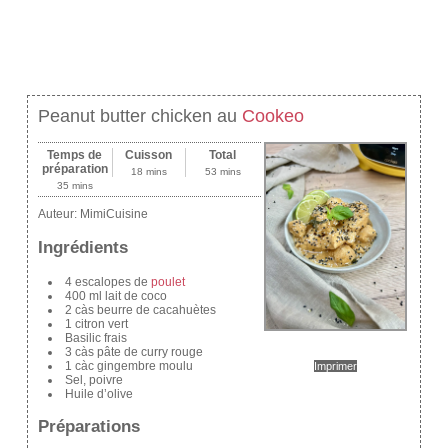
Peanut butter chicken au
Cookeo
Temps de
Cuisson
Total
préparation
18 mins
53 mins
35 mins
Auteur:
MimiCuisine
Ingrédients
4 escalopes de
poulet
400 ml lait de coco
2 càs beurre de cacahuètes
1 citron vert
Basilic frais
3 càs pâte de curry rouge
1 càc gingembre moulu
Imprimer
Sel, poivre
Huile d’olive
Préparations