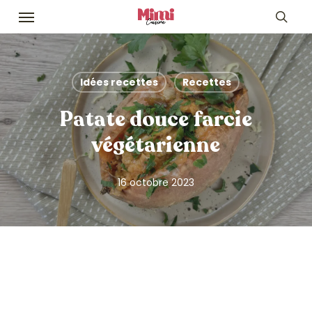
Skip
Menu
to
sea
main
content
Idées recettes
Recettes
Patate douce farcie
végétarienne
16 octobre 2023