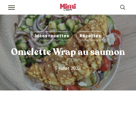
Skip
Menu
to
sea
main
content
Idées recettes
Recettes
Omelette Wrap au saumon
5 juillet 2023