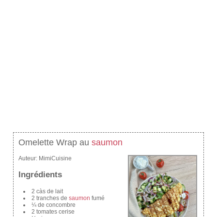
Omelette Wrap au
saumon
Auteur:
MimiCuisine
Ingrédients
2 càs de lait
2 tranches de
saumon
fumé
¼ de concombre
2 tomates cerise