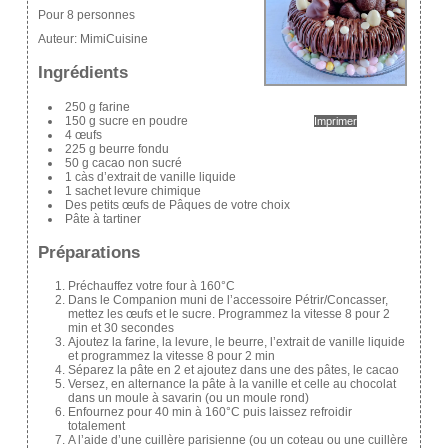
Pour 8 personnes
Auteur:
MimiCuisine
Ingrédients
250 g farine
150 g sucre en poudre
Imprimer
4 œufs
225 g beurre fondu
50 g cacao non sucré
1 càs d’extrait de vanille liquide
1 sachet levure chimique
Des petits œufs de Pâques de votre choix
Pâte à tartiner
Préparations
Préchauffez votre four à 160°C
Dans le Companion muni de l’accessoire Pétrir/Concasser,
mettez les œufs et le sucre. Programmez la vitesse 8 pour 2
min et 30 secondes
Ajoutez la farine, la levure, le beurre, l’extrait de vanille liquide
et programmez la vitesse 8 pour 2 min
Séparez la pâte en 2 et ajoutez dans une des pâtes, le cacao
Versez, en alternance la pâte à la vanille et celle au chocolat
dans un moule à savarin (ou un moule rond)
Enfournez pour 40 min à 160°C puis laissez refroidir
totalement
A l’aide d’une cuillère parisienne (ou un coteau ou une cuillère