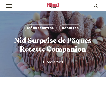
Skip
Menu
to
sea
main
content
Idées recettes
Recettes
Nid Surprise de Pâques
Recette Companion
15 mars 2021