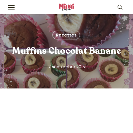
Skip
Menu
to
sea
main
content
Recettes
Muffins Chocolat Banane
7 septembre 2015