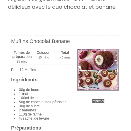
délicieux avec le duo chocolat et banane.
Muffins Chocolat Banane
Temps de
Cuisson
Total
préparation
25 mins
40 mins
15 mins
Pour 12 Muffins
Ingrédients
30g de beurre
1 œuf
100ml de lait
Imprimer
50g de chocolat noir pâtissier
30g de sucre
2 bananes
110g de farine
½ sachet de levure
Préparations