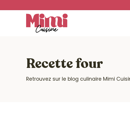
Skip
to
main
content
Recette four
Retrouvez sur le blog culinaire Mimi Cuis