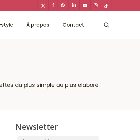
x-
facebook
pinterest
linkedin
youtube
instagram
tiktok
twitter
search
estyle
À propos
Contact
cettes du plus simple au plus élaboré !
Newsletter